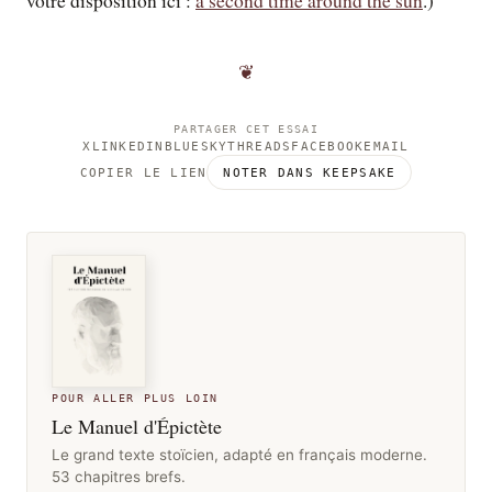
votre disposition ici :
a second time around the sun
.)
❦
PARTAGER CET ESSAI
X
LINKEDIN
BLUESKY
THREADS
FACEBOOK
EMAIL
COPIER LE LIEN
NOTER DANS KEEPSAKE
POUR ALLER PLUS LOIN
Le Manuel d'Épictète
Le grand texte stoïcien, adapté en français moderne.
53 chapitres brefs.