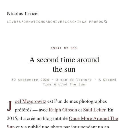
Nicolas Croce
LIVRES
FORMATIONS
ARCHIVES
COACHING
À PROPOS
ESSAI Nº 909
A second time around
the sun
30 septembre 2020 · 3 min de lecture ·
A Second
Time Around The Sun
J
oel Meyerowitz
est l’un de mes photographes
préférés — avec
Ralph Gibson
et
Saul Leiter
. En
2015, il a créé un blog intitulé
Once More Around The
Sun
et y a publié une photo par jour pendant un an.