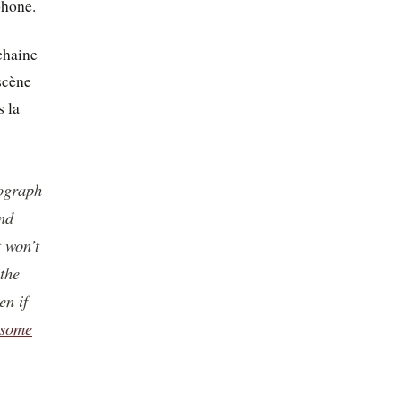
phone.
ochaine
 scène
s la
tograph
and
t won’t
the
en if
 some