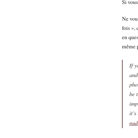
Si vous
Ne vous
fois »,
en ques
même p
If 
and
pho
be 
imp
it’
nud