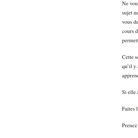
Ne vous
sujet n
vous de
cours 
permett
Cette s
qu’il y
apprene
Si elle
Faites 
Prenez 