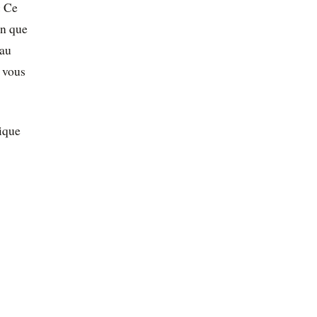
« Ce
in que
 au
r vous
dique