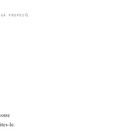
NG
À PROPOS
votre
tes-le.