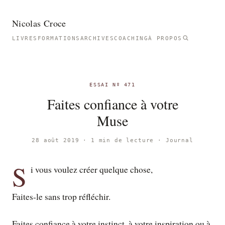
Nicolas Croce
LIVRES
FORMATIONS
ARCHIVES
COACHING
À PROPOS
ESSAI Nº 471
Faites confiance à votre
Muse
28 août 2019 · 1 min de lecture ·
Journal
S
i vous voulez créer quelque chose,
Faites-le sans trop réfléchir.
Faites confiance à votre instinct, à votre inspiration ou à