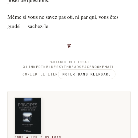
poser de questions.
Même si vous ne savez pas où, ni par qui, vous êtes
guidé — sachez-le.
❦
PARTAGER CET ESSAI
X
LINKEDIN
BLUESKY
THREADS
FACEBOOK
EMAIL
COPIER LE LIEN
NOTER DANS KEEPSAKE
POUR ALLER PLUS LOIN