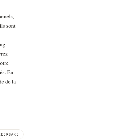
onnels,
ils sont
ong
erez
votre
tés. En
ie de la
KEEPSAKE