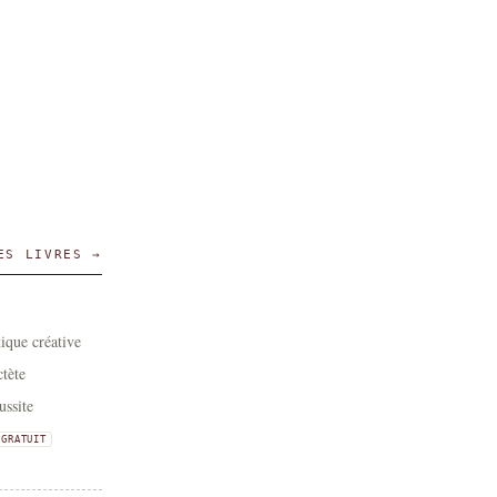
ES LIVRES →
tique créative
tète
ussite
GRATUIT