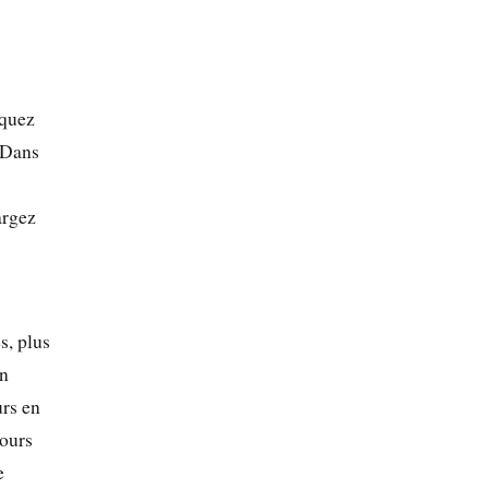
nquez
. Dans
argez
s, plus
in
urs en
jours
e