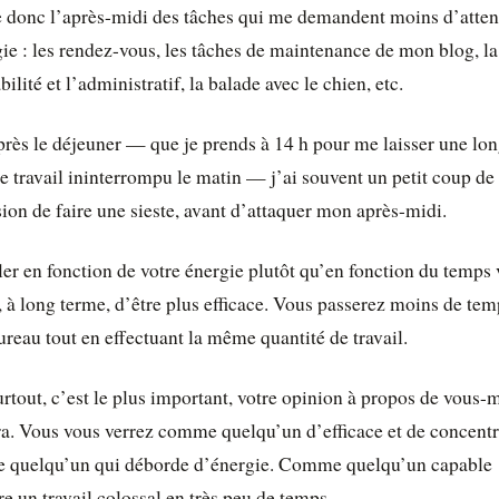
e donc l’après-midi des tâches qui me demandent moins d’atten
ie : les rendez-vous, les tâches de maintenance de mon blog, la
ilité et l’administratif, la balade avec le chien, etc.
près le déjeuner — que je prends à 14 h pour me laisser une lo
e travail ininterrompu le matin — j’ai souvent un petit coup d
ion de faire une sieste, avant d’attaquer mon après-midi.
ler en fonction de votre énergie plutôt qu’en fonction du temps
 à long terme, d’être plus efficace. Vous passerez moins de tem
ureau tout en effectuant la même quantité de travail.
rtout, c’est le plus important, votre opinion à propos de vous
a. Vous vous verrez comme quelqu’un d’efficace et de concentr
quelqu’un qui déborde d’énergie. Comme quelqu’un capable
re un travail colossal en très peu de temps.