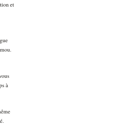
tion et
ngue
e mou.
 vous
ps à
-même
é.