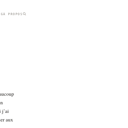
NG
À PROPOS
eaucoup
on
 j’ai
uer aux