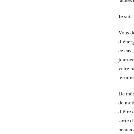
tâches 
Je suis
Vous de
d’énerg
ce cas,
journée
votre n
termine
De même
de moti
d’être 
sorte d
beaucou