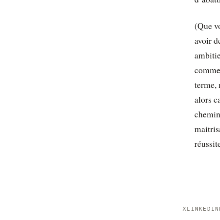
(Que vo
avoir d
ambiti
comment
terme, 
alors c
chemin,
maitris
réussit
X
LINKEDIN