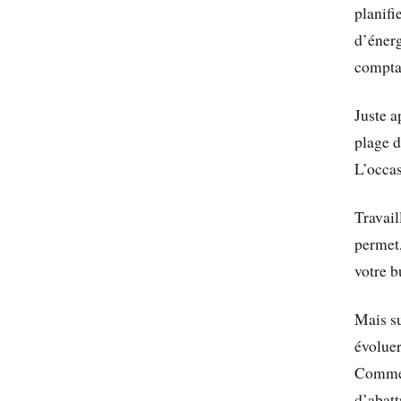
planifi
d’énerg
comptab
Juste a
plage d
L’occas
Travail
permet,
votre b
Mais su
évoluer
Comme 
d’abatt