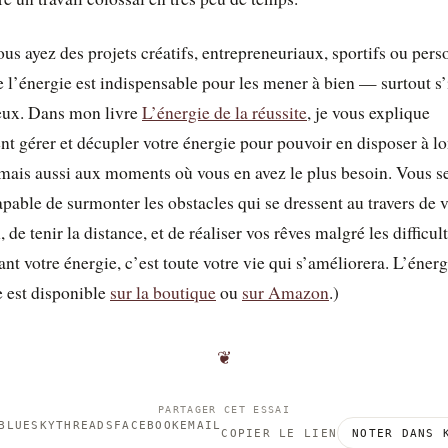
us ayez des projets créatifs, entrepreneuriaux, sportifs ou pers
e l’énergie est indispensable pour les mener à bien — surtout s’
eux. Dans mon livre
L’énergie de la réussite
, je vous explique
 gérer et décupler votre énergie pour pouvoir en disposer à l
mais aussi aux moments où vous en avez le plus besoin. Vous s
apable de surmonter les obstacles qui se dressent au travers de 
 de tenir la distance, et de réaliser vos rêves malgré les difficul
ant votre énergie, c’est toute votre vie qui s’améliorera. L’énerg
e est disponible
sur la boutique
ou
sur Amazon
.)
❦
PARTAGER CET ESSAI
BLUESKY
THREADS
FACEBOOK
EMAIL
COPIER LE LIEN
NOTER DANS 