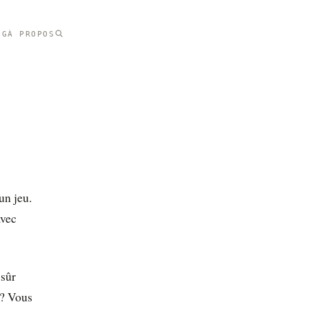
NG
À PROPOS
un jeu.
avec
 sûr
 ? Vous