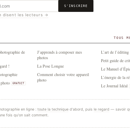
S'INSCRIRE
n disent les lecteurs →
TOUS M
photographie de
J’apprends à composer mes
L’art de l’éditing
photos
Petit guide de cri
gard !
La Pose Longue
Le Manuel d’Épic
hotographie
Comment choisir votre appareil
L’énergie de la ré
photo
a photo
GRATUIT
Le Journal Idéal
hotographie en ligne :
toute la technique
d'abord, puis
le regard
— savoir q
une fois qu'on sait comment.