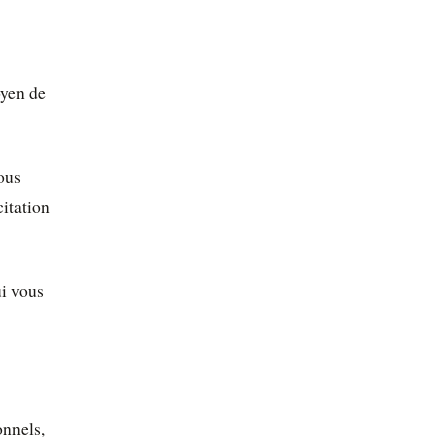
oyen de
ous
citation
i vous
onnels,