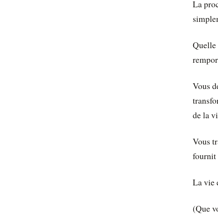
La proc
simplem
Quelle 
remport
Vous dé
transfo
de la vi
Vous tr
fournit
La vie 
(Que vo