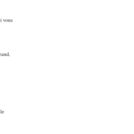
i vous
rand,
le