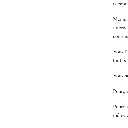
accepti
Même s
finissi
continu
Vous fa
tout po
Vous ne
Pourquo
Pourquo
même ét