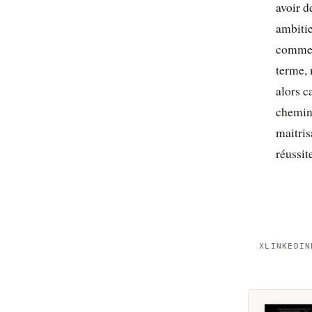
avoir d
ambiti
comment
terme, 
alors c
chemin,
maitris
réussit
X
LINKEDIN