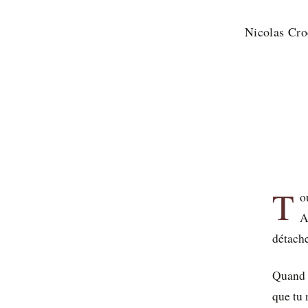
Nicolas Cro
T
o
A
détache
Quand v
que tu 