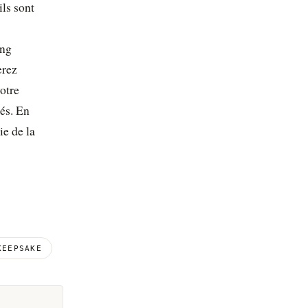
ils sont
ong
erez
votre
tés. En
ie de la
KEEPSAKE