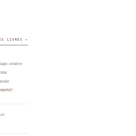
ES LIVRES →
tique créative
tète
ussite
GRATUIT
uoi