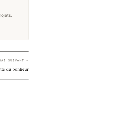
rojets.
SAI SUIVANT →
ette du bonheur