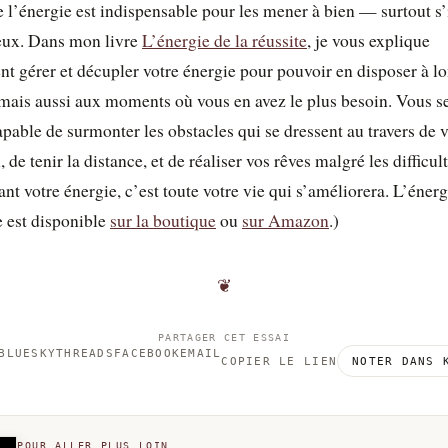
e l’énergie est indispensable pour les mener à bien — surtout s’
eux. Dans mon livre
L’énergie de la réussite
, je vous explique
 gérer et décupler votre énergie pour pouvoir en disposer à l
mais aussi aux moments où vous en avez le plus besoin. Vous s
apable de surmonter les obstacles qui se dressent au travers de 
 de tenir la distance, et de réaliser vos rêves malgré les difficul
ant votre énergie, c’est toute votre vie qui s’améliorera. L’énerg
e est disponible
sur la boutique
ou
sur Amazon
.)
❦
PARTAGER CET ESSAI
BLUESKY
THREADS
FACEBOOK
EMAIL
COPIER LE LIEN
NOTER DANS 
POUR ALLER PLUS LOIN